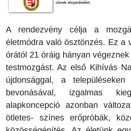
címek elnyeréséért.
A rendezvény célja a mozgá
életmódra való ösztönzés. Ez a 
órától 21 óráig hányan végeznek 
testmozgást. Az első Kihívás Na
újdonsággal, a településeken
bevonásával, izgalmas kie
alapkoncepció azonban változat
ötletes- színes erőpróbák, köz
közösségépítés. Az életünk egy