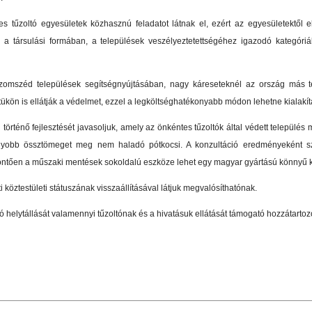
s tűzoltó egyesületek közhasznú feladatot látnak el, ezért az egyesületektől e
n a társulási formában, a települések veszélyeztetettségéhez igazodó kategóri
szomszéd települések segítségnyújtásában, nagy káreseteknél az ország más 
tükön is ellátják a védelmet, ezzel a legköltséghatékonyabb módon lehetne kialakí
 történő fejlesztését javasoljuk, amely az önkéntes tűzoltók által védett települé
yobb össztömeget meg nem haladó pótkocsi. A konzultáció eredményeként szület
 döntően a műszaki mentések sokoldalú eszköze lehet egy magyar gyártású könnyű ka
köztestületi státuszának visszaállításával látjuk megvalósíthatónak.
ó helytállását valamennyi tűzoltónak és a hivatásuk ellátását támogató hozzátarto