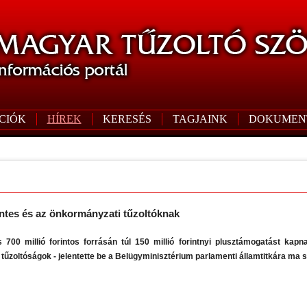
CIÓK
HÍREK
KERESÉS
TAGJAINK
DOKUMEN
ntes és az önkormányzati tűzoltóknak
 700 millió forintos forrásán túl 150 millió forintnyi plusztámogatást kap
tűzoltóságok - jelentette be a Belügyminisztérium parlamenti államtitkára ma 