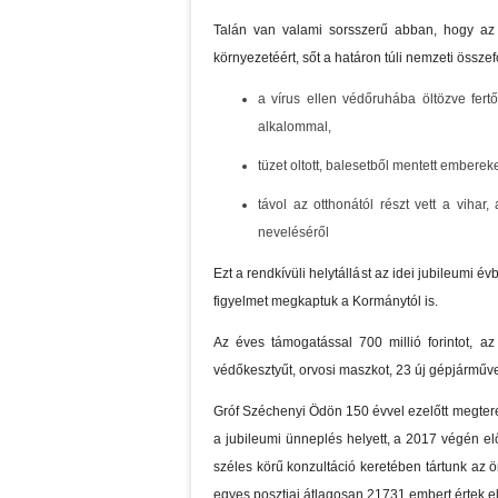
Talán van valami sorsszerű abban, hogy az 
környezetéért, sőt a határon túli nemzeti össze
a vírus ellen védőruhába öltözve fertő
alkalommal,
tüzet oltott, balesetből mentett ember
távol az otthonától részt vett a vihar
neveléséről
Ezt a rendkívüli helytállást az idei jubileumi 
figyelmet megkaptuk a Kormánytól is.
Az éves támogatással 700 millió forintot, az
védőkesztyűt, orvosi maszkot, 23 új gépjárművet,
Gróf Széchenyi Ödön 150 évvel ezelőtt megtere
a jubileumi ünneplés helyett, a 2017 végén el
széles körű konzultáció keretében tártunk az 
egyes posztjai átlagosan 21731 embert értek el