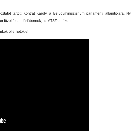
atót tartott Kontrát Károly, a Belügyminisztérium parlamenti államtitkára, Nyit
bor tűzoltó dandártábornok, az MTSZ elnöke.
nkekről érhetők el.