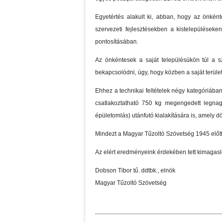
Egyetértés alakult ki, abban, hogy az önkénte
szervezeti fejlesztésekben a kistelepüléseke
pontosításában.
Az önkéntesek a saját településükön túl a 
bekapcsolódni, úgy, hogy közben a saját terüle
Ehhez a technikai feltételek négy kategóriában
csatlakoztatható 750 kg megengedett legnag
épületomlás) utánfutó kialakítására is, amely
Mindezt a Magyar Tűzoltó Szövetség 1945 előtti 
Az elért eredményeink érdekében tett kimagasl
Dobson Tibor tű. ddtbk., elnök
Magyar Tűzoltó Szövetség