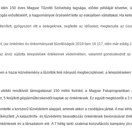
idén 150 éves Magyar Tűzoltó Szövetség tagsága, elődei példáját követve, ün
fogás erősítéséért, a hagyományok őrzéséért tette az esküjében vállaltakat. Ha kelle
tlenített, gyógyszert vitt a betegeknek, segítette az időseket, megtanulta az ó
eket, (az önkéntes és önkormányzati tűzoltóságok 2019-ben 16 117, idén már eddig 
, az árvíz sújtotta települések értékeinek védelmében, valamint gondoskodott az 
évben a hazai közvélemény a tűzoltók felé irányuló megbecsüléssel, a településeken
 utóbbi rendkívüli támogatással 150 millió forintot, a Magyar Faluprogramban
 5 felújított gépjárműfecskendőt kaptak az önkéntesek. Ez együtt megközelíti a 2 mil
mtette a korszerű tűzvédelem alapjait, aminek akkor a csodájára jártak. A mai kih
őkészített „A katasztrófa- és tűzvédelmi beavatkozás önkéntesek bevonásával törté
önkéntesek és a társadalom elé. A 7 hétig tartó szakmai konzultációs kampány j
.