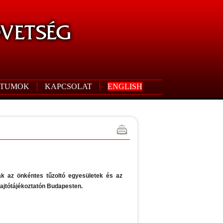
TUMOK
KAPCSOLAT
ENGLISH
nak az önkéntes tűzoltó egyesületek és az
sajtótájékoztatón Budapesten.