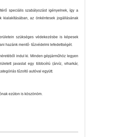
ltérő speciális szabályozást igényelnek, így a
ák kialakításában, az önkéntesek jogállásának
területein szükséges védekezésbe is képesek
tani hazánk mentő- tűzvédelmi lefedettségét.
s méretéből indul ki. Minden gépjárműhöz legyen
ett javaslat egy többcélú (árvíz, viharkár,
tegóriás tűzoltó autóval együtt
.
zónak ezúton is köszönöm.