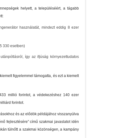
nepségek helyett, a településéért, a tágabb
tt:
zongenerátor használatát, mindezt eddig 8 ezer
15 330 esetben)
utánpótlásról, így az ifjúság környezettudatos
 kiemelt figyelemmel támogatta, és ezt a kiemelt
 433 millió forintot, a védekezéshez 140 ezer
liárd forintot.
ívásokhoz és az elődök példájához visszanyúlva
nő fejlesztésére” című szakmai javaslatot idén
ócskán túlnőtt a szakmai közönségen, a kampány