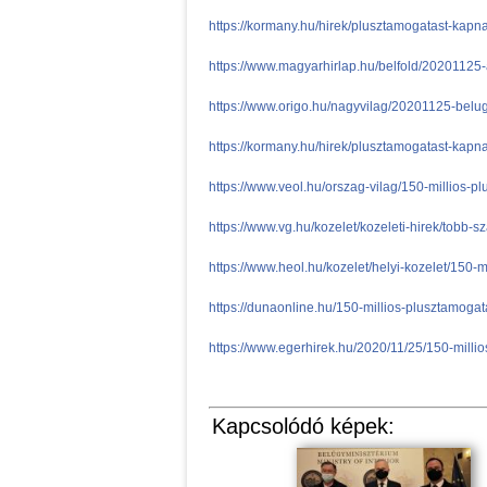
https://kormany.hu/hirek/plusztamogatast-kapn
https://www.magyarhirlap.hu/belfold/20201125
https://www.origo.hu/nagyvilag/20201125-belu
https://kormany.hu/hirek/plusztamogatast-kapn
https://www.veol.hu/orszag-vilag/150-millios-
https://www.vg.hu/kozelet/kozeleti-hirek/tobb-
https://www.heol.hu/kozelet/helyi-kozelet/150
https://dunaonline.hu/150-millios-plusztamogat
https://www.egerhirek.hu/2020/11/25/150-milli
Kapcsolódó képek: