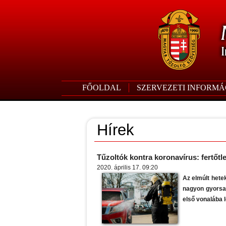
FŐOLDAL
SZERVEZETI INFORMÁ
Hírek
Tűzoltók kontra koronavírus: fertőtl
2020. április 17. 09:20
Az elmúlt hetek
nagyon gyorsan
első vonalába 