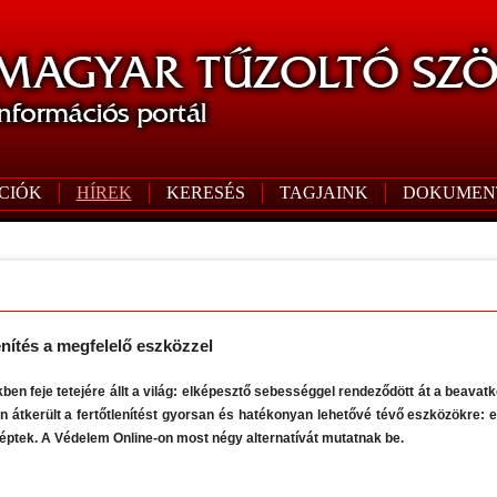
CIÓK
HÍREK
KERESÉS
TAGJAINK
DOKUMEN
enítés a megfelelő eszközzel
ben feje tetejére állt a világ: elképesztő sebességgel rendeződött át a beavat
 átkerült a fertőtlenítést gyorsan és hatékonyan lehetővé tévő eszközökre: e
léptek. A Védelem Online-on most négy alternatívát mutatnak be.