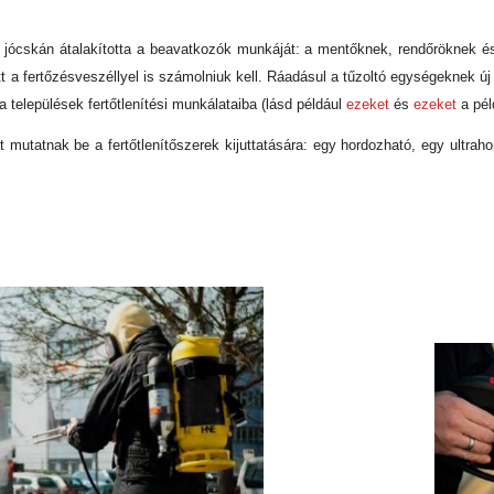
y jócskán átalakította a beavatkozók munkáját: a mentőknek, rendőröknek és
tt a fertőzésveszéllyel is számolniuk kell. Ráadásul a tűzoltó egységeknek új t
 települések fertőtlenítési munkálataiba (lásd például
ezeket
és
ezeket
a pél
utatnak be a fertőtlenítőszerek kijuttatására: egy hordozható, egy ultrahord