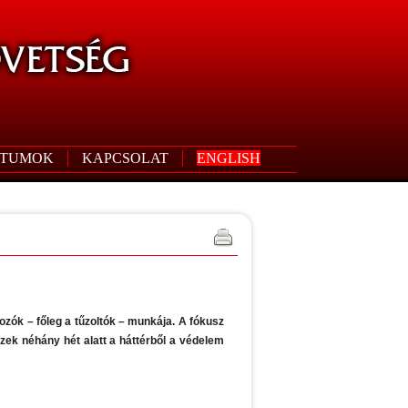
TUMOK
KAPCSOLAT
ENGLISH
kozók – főleg a tűzoltók – munkája. A fókusz
zek néhány hét alatt a háttérből a védelem