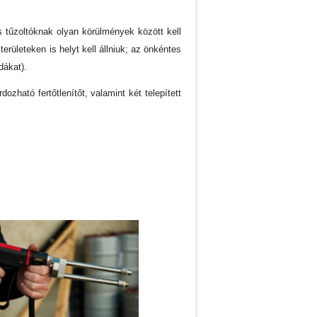
 tűzoltóknak olyan körülmények között kell
erületeken is helyt kell állniuk; az önkéntes
dákat).
ozható fertőtlenítőt, valamint két telepített