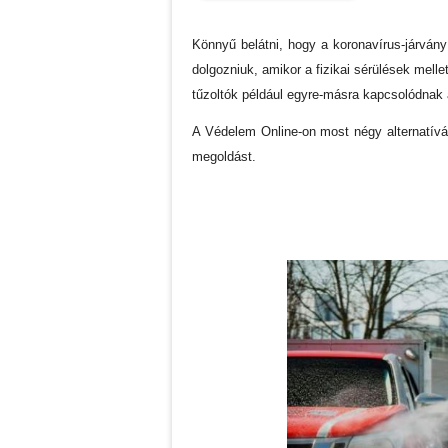
Könnyű belátni, hogy a koronavírus-járván
dolgozniuk, amikor a fizikai sérülések melle
tűzoltók például egyre-másra kapcsolódnak a
A Védelem Online-on most négy alternatívát m
megoldást.