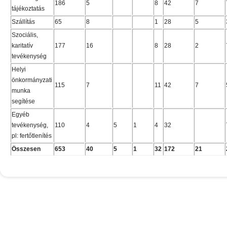
186
5
8
42
7
tájékoztatás
Szállítás
65
8
1
28
5
Szociális,
karitatív
177
16
8
28
2
tevékenység
Helyi
önkormányzati
115
7
11
42
7
munka
segítése
Egyéb
tevékenység,
110
4
5
1
4
32
pl: fertőtlenítés
Összesen
653
40
5
1
32
172
21