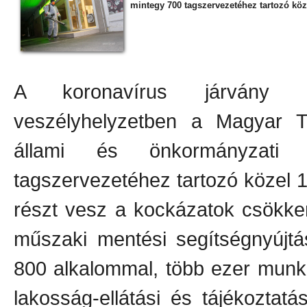
mintegy 700 tagszervezetéhez tartozó köz
A koronavírus járvány mi
veszélyhelyzetben a Magyar T
állami és önkormányzati 
tagszervezetéhez tartozó közel 
részt vesz a kockázatok csökke
műszaki mentési segítségnyújtás
800 alkalommal, több ezer munka
lakosság-ellátási és tájékoztat