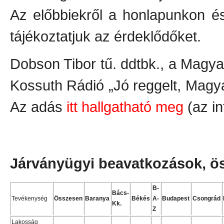
Az előbbiekről a honlapunkon 
tájékoztatjuk az érdeklődőket.
Dobson Tibor tű. ddtbk., a Magy
Kossuth Rádió „Jó reggelt, Magy
Az adás
itt hallgatható meg
(az i
Járványügyi beavatkozások, ös
B-
Bács-
Tevékenység
Összesen
Baranya
Békés
A-
Budapest
Csongrád
Kk.
Z
Lakosság