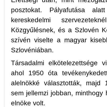
posztokat. Pályafutása alat
kereskedelmi szervezetek
Közgyűlésnek, és a Szlovén K
szívén viselte a magyar kise
Szlovéniában.
Társadalmi elkötelezettsége 
ahol 1950 óta tevékenykedet
alelnökké választották, majd
sem jellemzi jobban, minthogy h
elnöke volt.