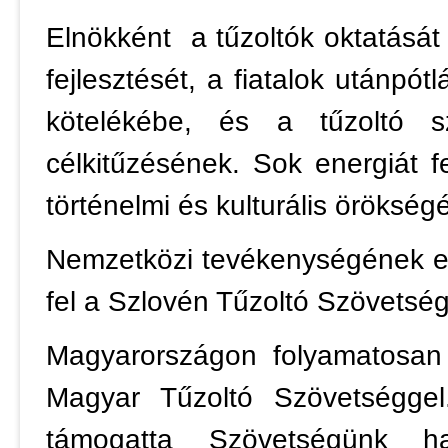
Elnökként a tűzoltók oktatását
fejlesztését, a fiatalok utánpót
kötelékébe, és a tűzoltó sz
célkitűzésének. Sok energiát f
történelmi és kulturális öröksé
Nemzetközi tevékenységének el
fel a Szlovén Tűzoltó Szövetsé
Magyarországon folyamatosan 
Magyar Tűzoltó Szövetséggel
támogatta Szövetségünk ha