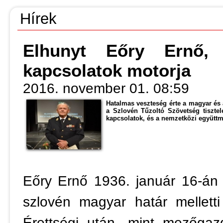
Hírek
Elhunyt Eőry Ernő, 
kapcsolatok motorja
2016. november 01. 08:59
Hatalmas veszteség érte a magyar és 
a Szlovén Tűzoltó Szövetség tisztel
kapcsolatok, és a nemzetközi együttm
Eőry Ernő 1936. január 16-án 
szlovén magyar határ mellett
Érettségi után, mint mezőgaz