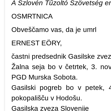
A Szlovén Tűzoltó Szövetség er
OSMRTNICA
Obveščamo vas, da je umrl
ERNEST EÖRY,
častni predsednik Gasilske zvez
Žalna seja bo v četrtek, 3. no
PGD Murska Sobota.
Gasilski pogreb bo v petek, 
pokopališču v Hodošu.
Gasilska zveza Slovenije