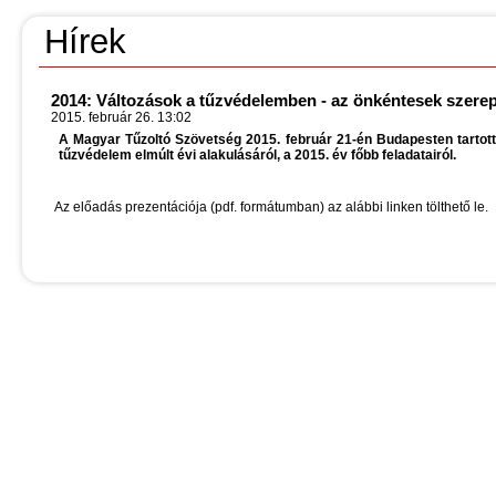
Hírek
2014: Változások a tűzvédelemben - az önkéntesek szere
2015. február 26. 13:02
A Magyar Tűzoltó Szövetség 2015. február 21-én Budapesten tartott K
tűzvédelem elmúlt évi alakulásáról, a 2015. év főbb feladatairól.
Az előadás prezentációja (pdf. formátumban) az alábbi linken tölthető le.