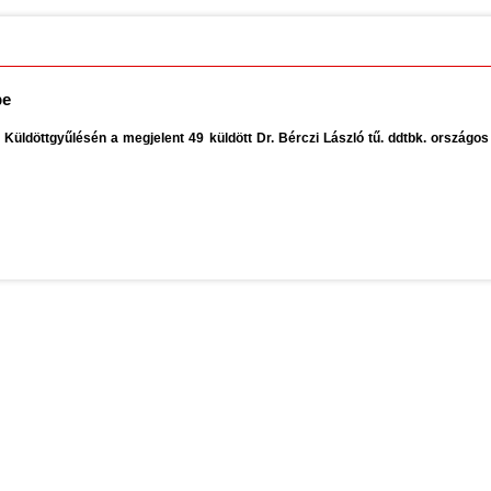
pe
üldöttgyűlésén a megjelent 49 küldött Dr. Bérczi László tű. ddtbk. országos 