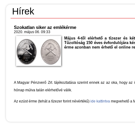
Hírek
Szokatlan siker az emlékérme
2020. május 06. 09:33
Május 4-től elérhető a tízezer és 
Tűzoltóság 150 éves évfordulójára ké
érme azonban nem érhető el online re
A Magyar Pénzverő Zrt. tájékoztatása szerint ennek az az oka, hogy az
hónap múlva talán elérhetővé válik.
Az ezüst érme (tehát a tízezer forint névértékű)
ide kattintva
megvehető a M